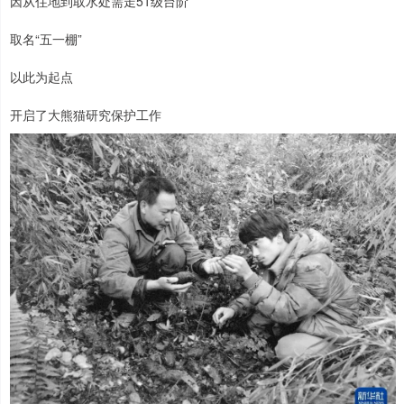
因从住地到取水处需走51级台阶
取名“五一棚”
以此为起点
开启了大熊猫研究保护工作