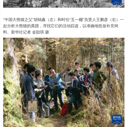
“中国大熊猫之父”胡锦矗（左）和时任“五一棚”负责人王鹏彦（右）一
起分析大熊猫的粪团，寻找它们的活动踪迹，以准确地投放补充饲
料。新华社记者 金勖琪 摄