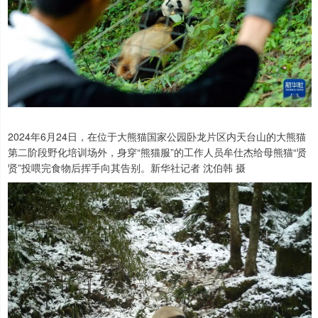
2024年6月24日，在位于大熊猫国家公园卧龙片区内天台山的大熊猫
第二阶段野化培训场外，身穿“熊猫服”的工作人员牟仕杰给母熊猫“贤
贤”投喂完食物后挥手向其告别。新华社记者 沈伯韩 摄