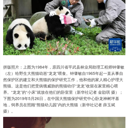
拼版照片：上图为1984年，原四川省平武县林业局助理工程师钟肇敏
（左）给野生大熊猫幼崽“龙龙”喂食。钟肇敏自1965年起一直从事自
然保护区的建立和大熊猫的保护研究工作，他和他的家人精心护理大
熊猫。这是他们把受病饿威胁的熊猫幼仔“龙龙”收留在家里精心喂
养。“龙龙”的“小床”就放在他们的卧室里（新华社记者 金勖琪 摄）；
下图为2019年5月26日，在中国大熊猫保护研究中心卧龙神树坪基
地，饲养员在照顾“熊猫幼儿园”内的大熊猫（新华社记者 薛玉斌
摄）。