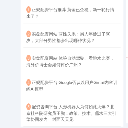
​正规配资平台推荐 黄金已企稳，新一轮行情
1
来了？
​实盘配资网站 两性关系：男人年龄过了60
2
岁，大部分男性都会出现哪种状况？
创业板指
3551.87
+36.31
+1.03%
​实盘配资网站 体验自动驾驶、看跳水比赛，
3
海外侨博士会如何评价广州？
​正规配资平台 Google否认以用户Gmail内容训
4
练AI模型
基金指数
7239.47
+9.67
+0.13%
​配资咨询平台 人形机器人为何如此火爆？北
5
京社科院研究员王鹏：政策、技术、需求三大引
擎协同发力｜封面天天见