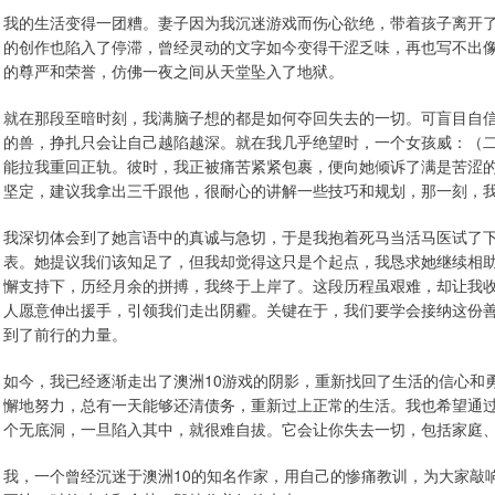
我的生活变得一团糟。妻子因为我沉迷游戏而伤心欲绝，带着孩子离开
的创作也陷入了停滞，曾经灵动的文字如今变得干涩乏味，再也写不出
的尊严和荣誉，仿佛一夜之间从天堂坠入了地狱。
就在那段至暗时刻，我满脑子想的都是如何夺回失去的一切。可盲目自
的兽，挣扎只会让自己越陷越深。就在我几乎绝望时，一个女孩威：（
能拉我重回正轨。彼时，我正被痛苦紧紧包裹，便向她倾诉了满是苦涩
坚定，建议我拿出三千跟他，很耐心的讲解一些技巧和规划，那一刻，
我深切体会到了她言语中的真诚与急切，于是我抱着死马当活马医试了
表。她提议我们该知足了，但我却觉得这只是个起点，我恳求她继续相
懈支持下，历经月余的拼搏，我终于上岸了。这段历程虽艰难，却让我
人愿意伸出援手，引领我们走出阴霾。关键在于，我们要学会接纳这份
到了前行的力量。
如今，我已经逐渐走出了澳洲10游戏的阴影，重新找回了生活的信心和
懈地努力，总有一天能够还清债务，重新过上正常的生活。我也希望通
个无底洞，一旦陷入其中，就很难自拔。它会让你失去一切，包括家庭
我，一个曾经沉迷于澳洲10的知名作家，用自己的惨痛教训，为大家敲