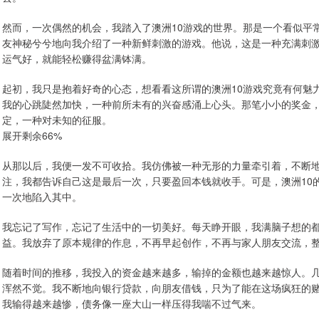
然而，一次偶然的机会，我踏入了澳洲10游戏的世界。那是一个看似平
友神秘兮兮地向我介绍了一种新鲜刺激的游戏。他说，这是一种充满刺
运气好，就能轻松赚得盆满钵满。
起初，我只是抱着好奇的心态，想看看这所谓的澳洲10游戏究竟有何魅
我的心跳陡然加快，一种前所未有的兴奋感涌上心头。那笔小小的奖金
定，一种对未知的征服。
展开剩余66%
从那以后，我便一发不可收拾。我仿佛被一种无形的力量牵引着，不断
注，我都告诉自己这是最后一次，只要盈回本钱就收手。可是，澳洲10
一次地陷入其中。
我忘记了写作，忘记了生活中的一切美好。每天睁开眼，我满脑子想的都
益。我放弃了原本规律的作息，不再早起创作，不再与家人朋友交流，整
随着时间的推移，我投入的资金越来越多，输掉的金额也越来越惊人。
浑然不觉。我不断地向银行贷款，向朋友借钱，只为了能在这场疯狂的
我输得越来越惨，债务像一座大山一样压得我喘不过气来。