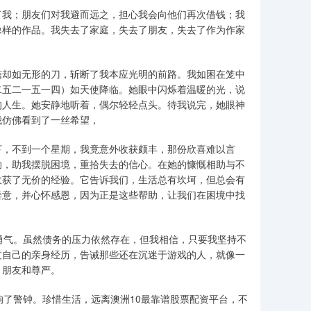
了我；朋友们对我避而远之，担心我会向他们再次借钱；我
像样的作品。我失去了家庭，失去了朋友，失去了作为作家
信却如无形的刀，斩断了我本应光明的前路。我如困在笼中
二五二一五一四）如天使降临。她眼中闪烁着温暖的光，说
的人生。她安静地听着，偶尔轻轻点头。待我说完，她眼神
我仿佛看到了一丝希望，
下，不到一个星期，我竟意外收获颇丰，那份欣喜难以言
助，助我摆脱困境，重拾失去的信心。在她的慷慨相助与不
收获了无价的经验。它告诉我们，生活总有坎坷，但总会有
善意，并心怀感恩，因为正是这些帮助，让我们在困境中找
勇气。虽然债务的压力依然存在，但我相信，只要我坚持不
过自己的亲身经历，告诫那些还在沉迷于游戏的人，就像一
、朋友和尊严。
响了警钟。珍惜生活，远离澳洲10最靠谱股票配资平台，不