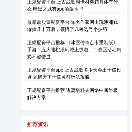
正规配资平台 上古战歌周卡材料箱具体有什
么 暗黑之城有app的版本吗
最靠谱股票配资平台 知名作家网上玩澳洲10
输掉几十万后，领悟了几种选号小技巧
正规配资平台推荐 《冰雪传奇点卡重制版》
手游：五大陆桃溪幻域上线啦，二战区活动精
彩不容错过！
沪深300
4681.55
+30.24
+0.65%
正规配资平台app 上古战歌多少天会出十倍投
资 龙腾天下十倍灵符玩法攻略
正规配资平台推荐 逃离塔科夫网络中断终极
解决方案
北证50
1132.92
+10.05
+0.90%
推荐资讯