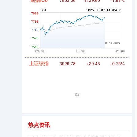
期指IC0
7853.00
+139.60
+1.81%
上证综指
3929.78
+29.43
+0.75%
热点资讯
深证成指
14271.79
+161.67
+1.15%