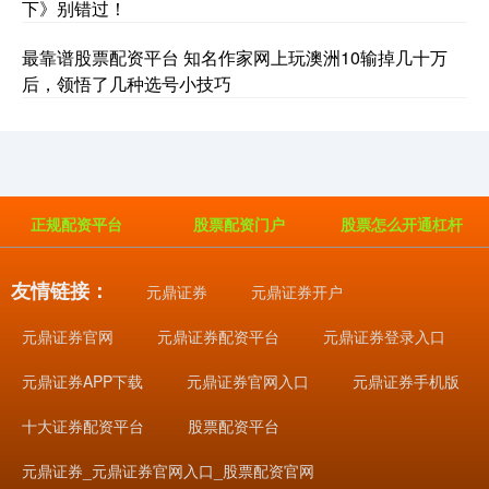
下》别错过！
最靠谱股票配资平台 知名作家网上玩澳洲10输掉几十万
后，领悟了几种选号小技巧
正规配资平台
股票配资门户
股票怎么开通杠杆
友情链接：
元鼎证券
元鼎证券开户
元鼎证券官网
元鼎证券配资平台
元鼎证券登录入口
元鼎证券APP下载
元鼎证券官网入口
元鼎证券手机版
十大证券配资平台
股票配资平台
元鼎证券_元鼎证券官网入口_股票配资官网