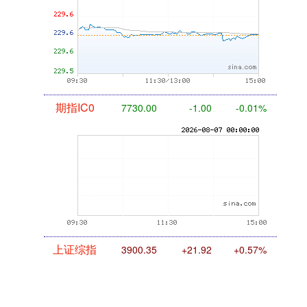
期指IC0
7730.00
-1.00
-0.01%
上证综指
3900.35
+21.92
+0.57%