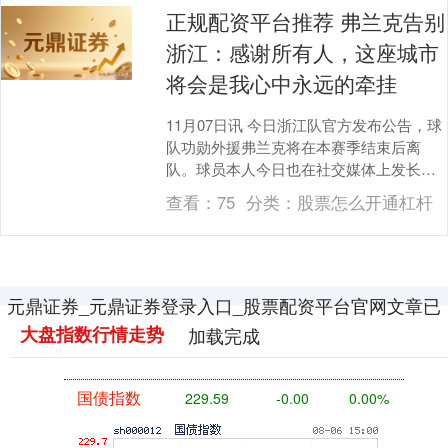
正规配资平台推荐 弗兰克告别
浙江：感谢所有人，这座城市
将会是我心中永远的牵挂
11月07日讯 今日浙江队官方发布公告，球
队功勋外援弗兰克将在本赛季结束后离
队。球员本人今日也在社交媒体上发长文
向球队和球迷告别。 弗兰克原文如下↓ 致
查看：
75
分类：
股票怎么开通杠杆
基金指数
7229.80
-1.63
-0.02%
我所有的....
元鼎证券_元鼎证券登录入口_股票配资平台官网文章已
大盘指数行情走势
加载完成
国债指数
229.59
-0.00
0.00%