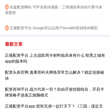
实盘配资网站 TOF光电传感器：三维感知革命的引擎与未
4
期指IC0
7730.00
-1.00
-0.01%
来图景
正规配资平台 Google否认以用户Gmail内容训练AI模型
5
最新文章
正规配资平台 上古战歌周卡材料箱具体有什么 暗黑之城有
app的版本吗
配资头条官网 逃离塔科夫网络异常怎么解决？稳定连接秘
诀
配资咨询平台 战力代表一切？自由开放技能组合，开启卡
牌策略手游真正烧脑模式
正规配资平台app 想和兄弟一起打天下？《三国：谋定天