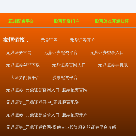
正规配资平台
股票配资门户
股票怎么开通杠杆
友情链接：
元鼎证券
元鼎证券开户
元鼎证券官网
元鼎证券配资平台
元鼎证券登录入口
元鼎证券APP下载
元鼎证券官网入口
元鼎证券手机版
十大证券配资平台
股票配资平台
元鼎证券_元鼎证券官网入口_股票配资官网
元鼎证券_元鼎证券开户_正规股票配资
元鼎证券_元鼎证券登录入口_股票配资开户
元鼎证券_元鼎证券官网-提供专业投资服务的证券平台介绍