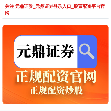
关注 元鼎证券_元鼎证券登录入口_股票配资平台官
网
北证50
1134.24
+11.37
+1.01%
创业板指
3563.12
+47.56
+1.35%