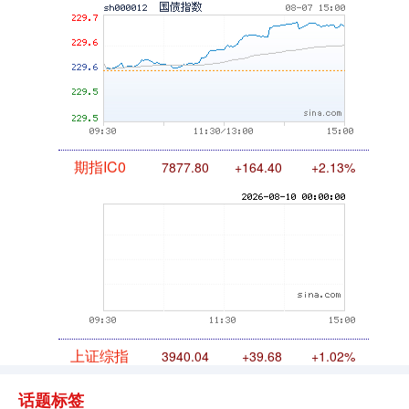
期指IC0
7877.80
+164.40
+2.13%
上证综指
3940.04
+39.68
+1.02%
话题标签