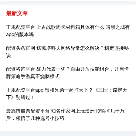
最新文章
期指IC0
7877.80
+164.40
+2.13%
正规配资平台 上古战歌周卡材料箱具体有什么 暗黑之城有
app的版本吗
配资头条官网 逃离塔科夫网络异常怎么解决？稳定连接秘
诀
配资咨询平台 战力代表一切？自由开放技能组合，开启卡
牌策略手游真正烧脑模式
正规配资平台app 想和兄弟一起打天下？《三国：谋定天
下》别错过！
最靠谱股票配资平台 知名作家网上玩澳洲10输掉几十万
后，领悟了几种选号小技巧